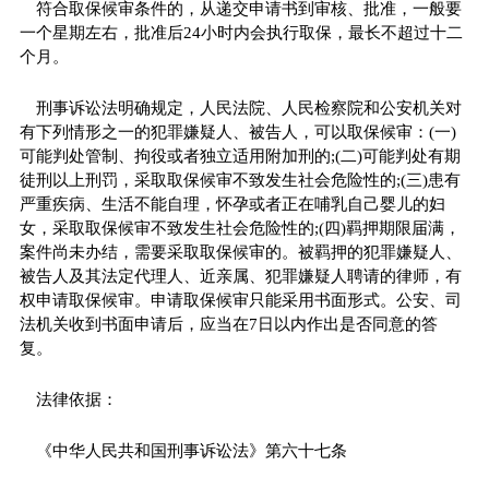
符合取保候审条件的，从递交申请书到审核、批准，一般要
一个星期左右，批准后24小时内会执行取保，最长不超过十二
个月。
刑事诉讼法明确规定，人民法院、人民检察院和公安机关对
有下列情形之一的犯罪嫌疑人、被告人，可以取保候审：(一)
可能判处管制、拘役或者独立适用附加刑的;(二)可能判处有期
徒刑以上刑罚，采取取保候审不致发生社会危险性的;(三)患有
严重疾病、生活不能自理，怀孕或者正在哺乳自己婴儿的妇
女，采取取保候审不致发生社会危险性的;(四)羁押期限届满，
案件尚未办结，需要采取取保候审的。被羁押的犯罪嫌疑人、
被告人及其法定代理人、近亲属、犯罪嫌疑人聘请的律师，有
权申请取保候审。申请取保候审只能采用书面形式。公安、司
法机关收到书面申请后，应当在7日以内作出是否同意的答
复。
法律依据：
《中华人民共和国刑事诉讼法》第六十七条